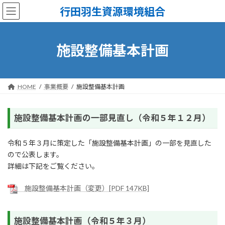
コ
ナ
行田羽生資源環境組合
ン
ビ
テ
ゲ
ン
ー
ツ
シ
施設整備基本計画
へ
ョ
ス
ン
キ
に
ッ
移
HOME
事業概要
施設整備基本計画
プ
動
施設整備基本計画の一部見直し（令和５年１２月）
令和５年３月に策定した「施設整備基本計画」の一部を見直した
ので公表します。
詳細は下記をご覧ください。
施設整備基本計画（変更）[PDF 147KB]
施設整備基本計画（令和５年３月）