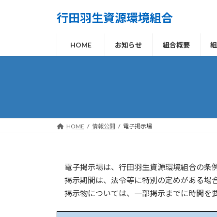
コ
ナ
行田羽生資源環境組合
ン
ビ
テ
ゲ
ン
ー
HOME
お知らせ
組合概要
ツ
シ
へ
ョ
ス
ン
キ
に
ッ
移
プ
動
HOME
情報公開
電子掲示場
電子掲示場は、行田羽生資源環境組合の条例
掲示期間は、法令等に特別の定めがある場合
掲示物については、一部掲示までに時間を要