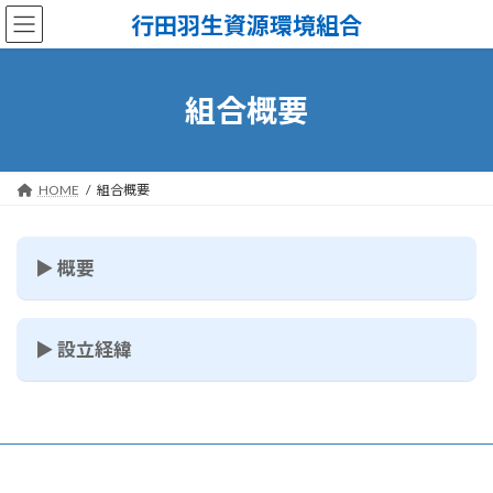
コ
ナ
行田羽生資源環境組合
ン
ビ
テ
ゲ
ン
ー
ツ
シ
組合概要
へ
ョ
ス
ン
キ
に
ッ
移
HOME
組合概要
プ
動
▶ 概要
▶ 設立経緯