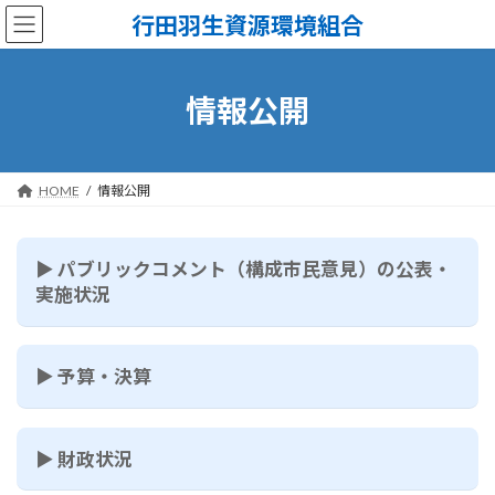
コ
ナ
行田羽生資源環境組合
ン
ビ
テ
ゲ
ン
ー
ツ
シ
情報公開
へ
ョ
ス
ン
キ
に
ッ
移
HOME
情報公開
プ
動
▶ パブリックコメント（構成市民意見）の公表・
実施状況
▶ 予算・決算
▶ 財政状況