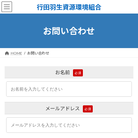
コ
ナ
行田羽生資源環境組合
ン
ビ
テ
ゲ
ン
ー
ツ
シ
お問い合わせ
へ
ョ
ス
ン
キ
に
ッ
移
HOME
お問い合わせ
プ
動
お名前
必須
メールアドレス
必須