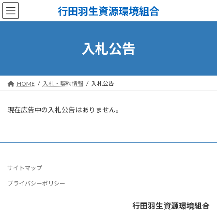
コ
ナ
行田羽生資源環境組合
ン
ビ
テ
ゲ
ン
ー
ツ
シ
入札公告
へ
ョ
ス
ン
キ
に
ッ
移
HOME
入札・契約情報
入札公告
プ
動
現在広告中の入札公告はありません。
サイトマップ
プライバシーポリシー
行田羽生資源環境組合