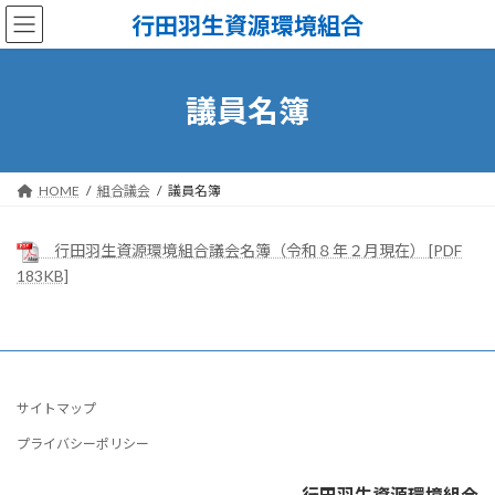
コ
ナ
行田羽生資源環境組合
ン
ビ
テ
ゲ
ン
ー
ツ
シ
議員名簿
へ
ョ
ス
ン
キ
に
ッ
移
HOME
組合議会
議員名簿
プ
動
行田羽生資源環境組合議会名簿（令和８年２月現在） [PDF
183KB]
サイトマップ
プライバシーポリシー
行田羽生資源環境組合